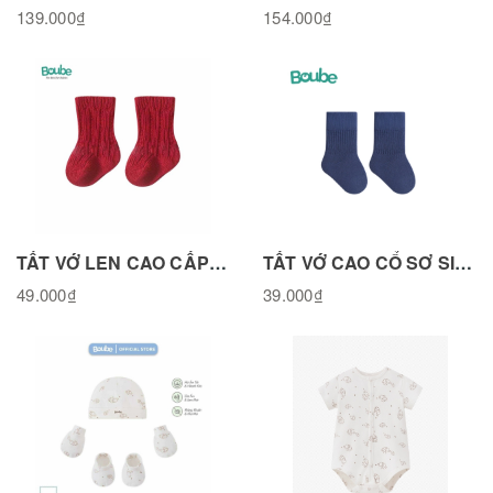
139.000₫
154.000₫
TẤT VỚ LEN CAO CẤP MÀU ĐỎ TN021025RED
TẤT VỚ CAO CỔ SƠ SINH MÀU XANH NAVY COTTON BT011125NAV
49.000₫
39.000₫