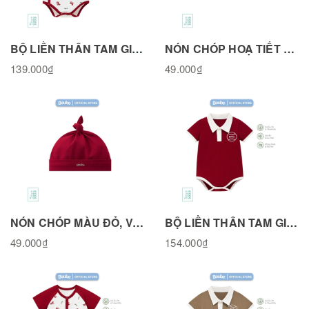
BỘ LIỀN THÂN TAM GIÁC CÚC BẤM CHÉO HOẠ TIẾT NGỰA GỖ, VẢI COTTON TỰ NHIÊN BL311125RH
NÓN CHÓP HOẠ TIẾT NGỰA GỖ, VẢI COTTON TỰ NHIÊN
139.000₫
49.000₫
NÓN CHÓP MÀU ĐỎ, VẢI COTTON TỰ NHIÊN
BỘ LIỀN THÂN TAM GIÁC, BODY CHIP POLO MÀU ĐỎ ĐÔ, VẢI SỢI TRE BAMBOO BL351125RED
49.000₫
154.000₫