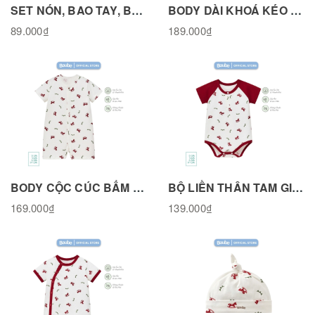
SET NÓN, BAO TAY, BAO CHÂN NGỰA GỖ COTTON TỰ NHIÊN BPK011125RH
BODY DÀI KHOÁ KÉO HOẠ TIẾT NGỰA GỖ, VẢI COTTON TỰ NHIÊN BL151125RH
89.000₫
189.000₫
BODY CỘC CÚC BẤM THẲNG HOẠ TIẾT NGỰA GỖ, VẢI COTTON TỰ NHIÊN BL031125RH
BỘ LIỀN THÂN TAM GIÁC TAY RAPLANG HOẠ TIẾT NGỰA GỖ, VẢI COTTON TỰ NHIÊN BL341125RH
169.000₫
139.000₫