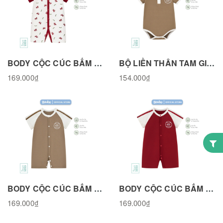
BODY CỘC CÚC BẤM THẲNG HOẠ TIẾT NGỰA GỖ TAY RAPLANG ĐỎ, VẢI COTTON TỰ NHIÊN BL301125RH
BỘ LIỀN THÂN TAM GIÁC, BODY CHIP POLO MÀU NÂU, VẢI SỢI TRE BAMBOU BL351125BR
169.000₫
154.000₫
BODY CỘC CÚC BẤM THẲNG MÀU NÂU TAY RAPLANG TRẮNG,VẢI SỢI TRE BAMBOO BL301125BR
BODY CỘC CÚC BẤM THẲNG MÀU ĐỎ TAY RAPLANG TRẮNG, VẢI SỢI TRE BAMBOO BL301125RED
169.000₫
169.000₫