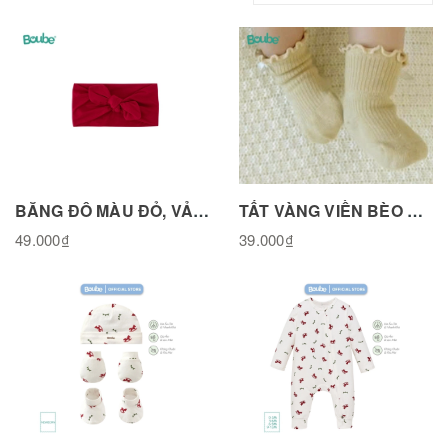
BĂNG ĐÔ MÀU ĐỎ, VẢI COTTON TỰ NHIÊN-BDQ1125REDCOT
TẤT VÀNG VIỀN BÈO BÉ GÁI CHẤT LIỆU COTTON TN011125YL
49.000₫
39.000₫