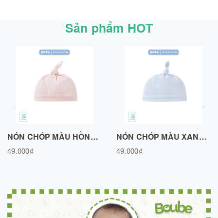
Sản phẩm HOT
NÓN CHÓP MÀU HỒNG, VẢI COTTON AIR N020726PN
NÓN CHÓP MÀU XANH BIỂN, VẢI COTTON AIR N020726BLUE
49.000₫
49.000₫