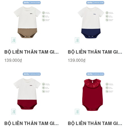
BỘ LIỀN THÂN TAM GIÁC, BODY CHIP CÚC BẤM VAI MÀU TRẮNG PHỐI NÂU, VẢI SỢI TRE BAMBOO BL201125BR
BỘ LIỀN THÂN TAM GIÁC, BODY CHIP CÚC BẤM VAI MÀU TRẮNG PHỐI XANH NAVY, VẢI SỢI TRE BAMBOO BL201125NAV
139.000₫
139.000₫
BỘ LIỀN THÂN TAM GIÁC, BODY CHIP CÚC BẤM VAI MÀU TRẮNG PHỐI ĐỎ ĐÔ, VẢI SỢI TRE BAMBOO BL201125RED
BỘ LIỀN THÂN TAM GIÁC, BODY CHIP CỔ VOAN MÀU ĐỎ, VẢI COTTON TỰ NHIÊN BL191125RED