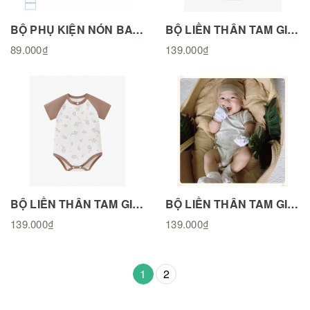
BỘ PHỤ KIỆN NÓN BAO TAY BAO CHÂN HOẠ TIẾT VOI, CHẤT LIỆU COTTON TỰ NHIÊN
BỘ LIỀN THÂN TAM GIÁC CÚC THẲNG HOẠ TIẾT VOI, VẢI COTTON TỰ NHIÊN -BL280925ELP
89.000₫
139.000₫
BỘ LIỀN THÂN TAM GIÁC RAPLANG HOẠ TIẾT VOI, VẢI COTTON TỰ NHIÊN -BL340925ELP
BỘ LIỀN THÂN TAM GIÁC CÚC BẤM CHÉO HOẠ TIẾT VOI, VẢI COTTON TỰ NHIÊN -BL310925ELP
139.000₫
139.000₫
1
2