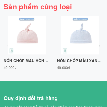
Sản phẩm cùng loại
NÓN CHÓP MÀU HỒNG, VẢI COTTON AIR N020726PN
NÓN CHÓP MÀU XANH BIỂN, VẢI COTTON AIR N020726BLUE
49.000₫
49.000₫
Quy định đổi trả hàng