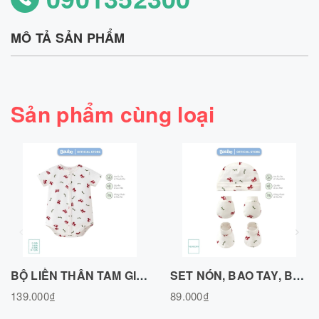
MÔ TẢ SẢN PHẨM
Sản phẩm cùng loại
BỘ LIỀN THÂN TAM GIÁC CÚC CÀI THẲNG , HOẠ TIẾT NGỰA GỖ CHẤT LIỆU COTTON TỰ NHIÊN BL280526RH
SET NÓN, BAO TAY, BAO CHÂN NGỰA GỖ COTTON TỰ NHIÊN BPK011125RH
139.000₫
89.000₫