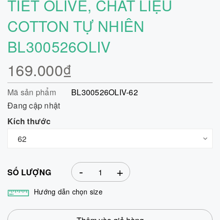
TIẾT OLIVE, CHẤT LIỆU
COTTON TỰ NHIÊN
BL300526OLIV
169.000₫
Mã sản phẩm
BL300526OLIV-62
Đang cập nhật
Kích thước
-
+
SỐ LƯỢNG
Hướng dẫn chọn size