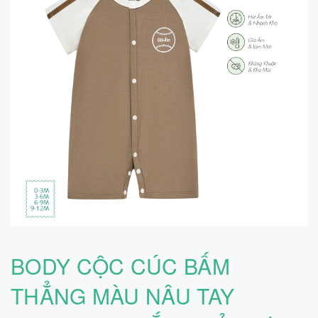
BODY CỘC CÚC BẤM
THẲNG MÀU NÂU TAY