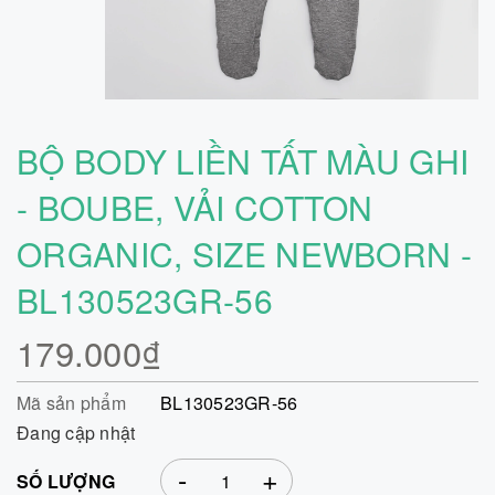
BỘ BODY LIỀN TẤT MÀU GHI
- BOUBE, VẢI COTTON
ORGANIC, SIZE NEWBORN -
BL130523GR-56
179.000₫
Mã sản phẩm
BL130523GR-56
Đang cập nhật
-
+
SỐ LƯỢNG