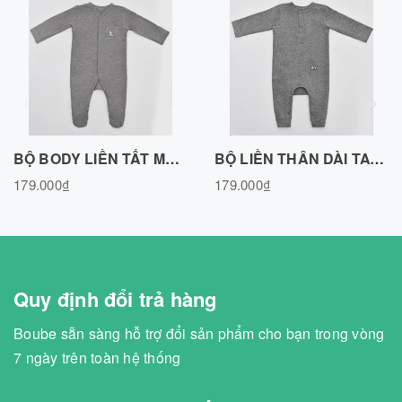
BỘ BODY LIỀN TẤT MÀU GHI - BOUBE, VẢI COTTON ORGANIC, SIZE NEWBORN -BL130523GR-56
BỘ LIỀN THÂN DÀI TAY CỔ TRỤ MÀU GHI - BOUBE, VẢI COTTON ORGANIC -BL120523GR
179.000₫
179.000₫
Quy định đổi trả hàng
Boube sẵn sàng hỗ trợ đổi sản phẩm cho bạn trong vòng
7 ngày trên toàn hệ thống