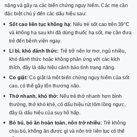
nặng và gây ra các biến chứng nguy hiểm. Các mẹ cần
đặc biệt chú ý đến các dấu hiệu sau:
Sốt cao liên tục không hạ:
Nếu trẻ sốt cao trên 39°C
và không hạ sau khi đã dùng thuốc hạ sốt, mẹ cần đưa
trẻ đến bệnh viện ngay.
Li bì, khó đánh thức:
Trẻ trở nên lơ mơ, ngủ nhiều,
khó đánh thức hoặc không phản ứng với các kích
thích, đây là dấu hiệu cảnh báo tình trạng nặng.
Co giật:
Co giật là một biến chứng nguy hiểm của sốt
cao, có thể gây tổn thương não.
Thở nhanh, khó thở:
Nếu trẻ thở nhanh hơn bình
thường, thở khò khè, có dấu hiệu rút lõm lồng ngực,
đây là dấu hiệu của suy hô hấp.
Bỏ bú, bỏ ăn hoàn toàn, nôn trớ nhiều:
Trẻ không
chịu bú, không ăn được gì và nôn trớ liên tục có thể