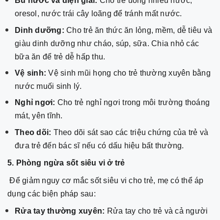
Bù nước và điện giải:
Cho trẻ uống nhiều nước,
oresol, nước trái cây loãng để tránh mất nước.
Dinh dưỡng:
Cho trẻ ăn thức ăn lỏng, mềm, dễ tiêu và
giàu dinh dưỡng như cháo, súp, sữa. Chia nhỏ các
bữa ăn để trẻ dễ hấp thu.
Vệ sinh:
Vệ sinh mũi họng cho trẻ thường xuyên bằng
nước muối sinh lý.
Nghỉ ngơi:
Cho trẻ nghỉ ngơi trong môi trường thoáng
mát, yên tĩnh.
Theo dõi:
Theo dõi sát sao các triệu chứng của trẻ và
đưa trẻ đến bác sĩ nếu có dấu hiệu bất thường.
5. Phòng ngừa sốt siêu vi ở trẻ
Để giảm nguy cơ mắc sốt siêu vi cho trẻ, mẹ có thể áp
dụng các biện pháp sau:
Rửa tay thường xuyên:
Rửa tay cho trẻ và cả người