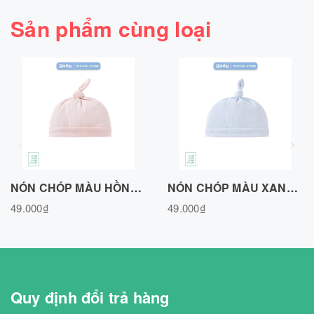
Sản phẩm cùng loại
NÓN CHÓP MÀU HỒNG, VẢI COTTON AIR N020726PN
NÓN CHÓP MÀU XANH BIỂN, VẢI COTTON AIR N020726BLUE
49.000₫
49.000₫
Quy định đổi trả hàng