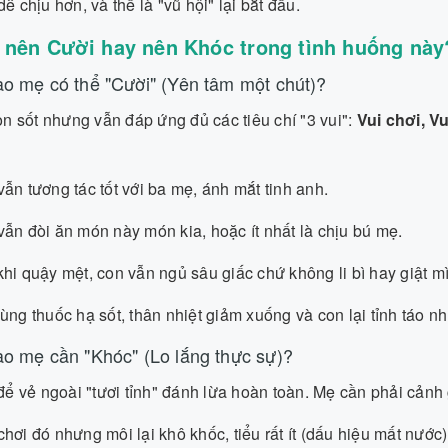
dễ chịu hơn, và thế là "vũ hội" lại bắt đầu.
 nên Cười hay nên Khóc trong tình huống này
o mẹ có thể "Cười" (Yên tâm một chút)?
 sốt nhưng vẫn đáp ứng đủ các tiêu chí "3 vui":
Vui chơi, Vu
ẫn tương tác tốt với ba mẹ, ánh mắt tinh anh.
ẫn đòi ăn món này món kia, hoặc ít nhất là chịu bú mẹ.
hi quậy mệt, con vẫn ngủ sâu giấc chứ không li bì hay giật m
ùng thuốc hạ sốt, thân nhiệt giảm xuống và con lại tỉnh táo n
o mẹ cần "Khóc" (Lo lắng thực sự)?
 vẻ ngoài "tươi tỉnh" đánh lừa hoàn toàn. Mẹ cần phải cảnh 
hơi đó nhưng môi lại khô khốc, tiểu rất ít (dấu hiệu mất nước)