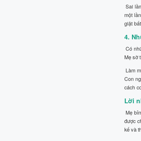
Sai lầm
một lần
giật bấ
4. Nh
Có nhữn
Mẹ sờ t
Làm mẹ
Con ngh
cách co
Lời 
Mẹ bỉm
được ch
kế và t