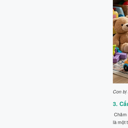
Con bị 
3. Cẩ
Chăm s
là một 