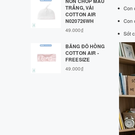
NÓN CHÓP MÀU
TRẮNG, VẢI
Con c
COTTON AIR
N020726WH
Con c
49.000₫
Sốt c
BĂNG ĐÔ HỒNG
COTTON AIR -
FREESIZE
49.000₫