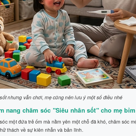
sốt nhưng vẫn chơi, mẹ cũng nên lưu ý một số điều nhé
m nang chăm sóc "Siêu nhân sốt" cho mẹ bỉm
óc một đứa trẻ ốm mà nằm yên một chỗ đã khó, chăm sóc một 
thử thách về sự kiên nhẫn và bản lĩnh.