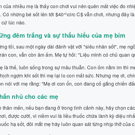
 của nhiều mẹ là thấy con chơi vui nên quên mất việc đo nhiệt
. Có những bé sốt lên tới $40^\circ C$ vẫn chơi, nhưng đây 
t cứ lúc nào.
ững đêm trắng và sự thấu hiểu của mẹ bỉm
g tối, sau một ngày dài đánh vật với "siêu nhân sốt", mẹ ng
rán con, vẫn còn âm ấm. Mẹ tự hỏi: "Liệu mình có chủ quan 
 là thế, luôn sống trong sự mâu thuẫn. Con ốm nằm im thì m
ịch ngợm khi sốt thì mẹ lại lo con mất sức. Nhưng mẹ ơi, ch
n nói với mẹ rằng: "Mẹ ơi con ổn, con đang cố gắng chiến đấ
nhắn nhủ cho các mẹ
 thân mến, nếu bạn đang ở trong tình cảnh này, hãy chọn cá
ơi, được cười, vì niềm vui là liều thuốc chữa lành kỳ diệu n
huốc hạ sốt, đôi mắt mẹ hãy luôn quan sát từng nhịp thở của c