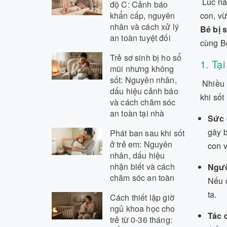
Lúc nà
độ C: Cảnh báo
khẩn cấp, nguyên
con, vừ
nhân và cách xử lý
Bé bị 
an toàn tuyệt đối
cùng Bo
Trẻ sơ sinh bị ho sổ
1. Tạ
mũi nhưng không
sốt: Nguyên nhân,
Nhiều m
dấu hiệu cảnh báo
khi sốt
và cách chăm sóc
an toàn tại nhà
Sức 
gây b
Phát ban sau khi sốt
ở trẻ em: Nguyên
con v
nhân, dấu hiệu
nhận biết và cách
Ngưỡ
chăm sóc an toàn
Nếu c
ta.
Cách thiết lập giờ
ngủ khoa học cho
Tác 
trẻ từ 0-36 tháng: