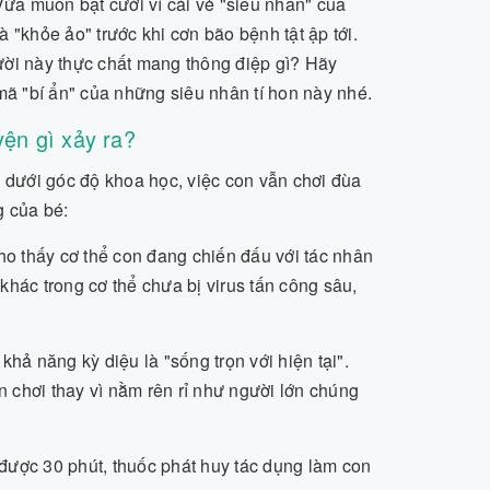
a muốn bật cười vì cái vẻ "siêu nhân" của
 "khỏe ảo" trước khi cơn bão bệnh tật ập tới.
ười này thực chất mang thông điệp gì? Hãy
 mã "bí ẩn" của những siêu nhân tí hon này nhé.
yện gì xảy ra?
, dưới góc độ khoa học, việc con vẫn chơi đùa
g của bé:
o thấy cơ thể con đang chiến đấu với tác nhân
khác trong cơ thể chưa bị virus tấn công sâu,
khả năng kỳ diệu là "sống trọn với hiện tại".
chơi thay vì nằm rên rỉ như người lớn chúng
được 30 phút, thuốc phát huy tác dụng làm con