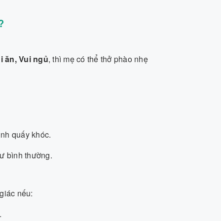
?
i ăn, Vui ngủ
, thì mẹ có thể thở phào nhẹ
ình quấy khóc.
hư bình thường.
giác nếu:
.