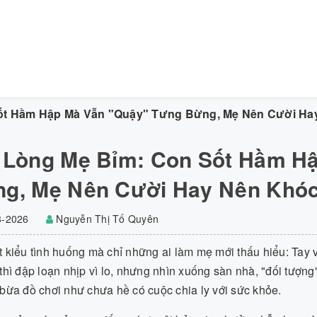
Sốt Hầm Hập Mà Vẫn "Quậy" Tưng Bừng, Mẹ Nên Cười Ha
 Lòng Mẹ Bỉm: Con Sốt Hầm H
g, Mẹ Nên Cười Hay Nên Khó
3-2026
Nguyễn Thị Tố Quyên
kiểu tình huống mà chỉ những ai làm mẹ mới thấu hiểu: Tay v
thì đập loạn nhịp vì lo, nhưng nhìn xuống sàn nhà, "đối tượn
bừa đồ chơi như chưa hề có cuộc chia ly với sức khỏe.