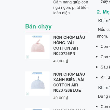
thấy 
Cẩm nang giúp con
ngủ ngon, phát triển
2. Mẹ
toàn diện
Khi nà
Bán chạy
Nếu con
nhõm.
NÓN CHÓP MÀU
HỒNG, VẢI
Con v
COTTON AIR
N020726PN
Con v
49.000₫
Sau k
NÓN CHÓP MÀU
Khi d
XANH BIỂN, VẢI
COTTON AIR
Khi nà
N020726BLUE
Đừng để
49.000₫
Con c