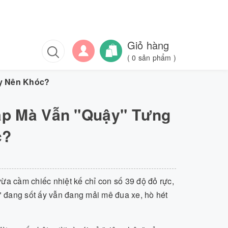
Giỏ hàng
(
0
sản phẩm )
y Nên Khóc?
ập Mà Vẫn "Quậy" Tưng
c?
ừa cầm chiếc nhiệt kế chỉ con số 39 độ đỏ rực,
g" đang sốt ấy vẫn đang mải mê đua xe, hò hét