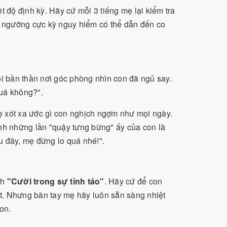
 độ định kỳ. Hãy cứ mỗi 3 tiếng mẹ lại kiểm tra
là ngưỡng cực kỳ nguy hiểm có thể dẫn đến co
ồi bần thần nơi góc phòng nhìn con đã ngủ say.
quá không?".
ẹ xót xa ước gì con nghịch ngợm như mọi ngày.
ính những lần "quậy tưng bừng" ấy của con là
u đây, mẹ đừng lo quá nhé!".
ch
"Cười trong sự tỉnh táo"
. Hãy cứ để con
hất. Nhưng bàn tay mẹ hãy luôn sẵn sàng nhiệt
on.