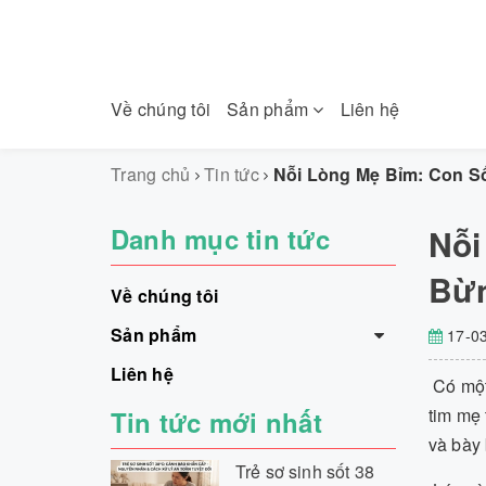
Về chúng tôi
Sản phẩm
Liên hệ
Trang chủ
Tin tức
Nỗi Lòng Mẹ Bỉm: Con 
Danh mục tin tức
Nỗi
Bừn
Về chúng tôi
Sản phẩm
17-0
Liên hệ
Có một 
tim mẹ 
Tin tức mới nhất
và bày 
Trẻ sơ sinh sốt 38