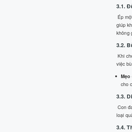
3.1. 
Ép một
giúp kh
không g
3.2. 
Khi ch
việc bù
Mẹo 
cho c
3.3. 
Con đa
loại qu
3.4. T