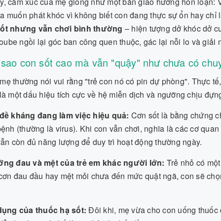
y, cảm xúc của mẹ giống như một bản giao hưởng hỗn loạn: Vừ
a muốn phát khóc vì không biết con đang thực sự ổn hay chỉ là
sốt nhưng vẫn chơi bình thường
– hiện tượng dở khóc dở c
ube ngồi lại góc ban công quen thuộc, gác lại nỗi lo và giải
i sao con sốt cao mà vẫn "quậy" như chưa có chu
ẹ thường nói vui rằng "trẻ con nó có pin dự phòng". Thực tế
 là một dấu hiệu tích cực về hệ miễn dịch và ngưỡng chịu đựn
đề kháng đang làm việc hiệu quả:
Cơn sốt là bằng chứng ch
ệnh (thường là virus). Khi con vẫn chơi, nghĩa là các cơ quan 
ẫn còn đủ năng lượng để duy trì hoạt động thường ngày.
ng đau và mệt của trẻ em khác người lớn:
Trẻ nhỏ có một 
ơn đau đầu hay mệt mỏi chưa đến mức quật ngã, con sẽ chọn 
dụng của thuốc hạ sốt:
Đôi khi, mẹ vừa cho con uống thuốc 