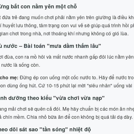
Đừng bắt con nằm yên một chỗ
 đứa trẻ đang muốn chơi phải nằm yên trên giường là điều kh
í huyết lưu thông, tâm trạng con vui vẻ sẽ giúp quá trình hồi
ian chơi trong nhà, nơi thoáng khí nhưng không có gió lùa.
Bù nước – Bài toán "mưa dầm thấm lâu"
ơi đùa, con ra mồ hôi và mất nước nhanh gấp đôi lúc nằm yên
 nước là sống còn.
cho mẹ:
Đừng ép con uống một cốc nước to. Hãy để nước tron
on dùng ống hút. Cứ 10-15 phút lại mời "siêu nhân" uống và
Dinh dưỡng theo kiểu "vừa chơi vừa nạp"
ng mải chơi sẽ quên cả đói. Mẹ hãy chuẩn bị các món ăn nhẹ
ả chín mềm. Chia nhỏ bữa ăn để con không bị quá tải dạ dày.
heo dõi sát sao "tần sóng" nhiệt độ