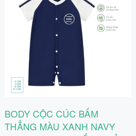
BODY CỘC CÚC BẤM
THẲNG MÀU XANH NAVY