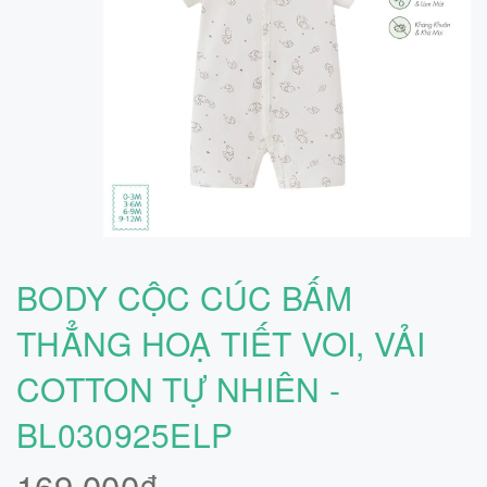
BODY CỘC CÚC BẤM
THẲNG HOẠ TIẾT VOI, VẢI
COTTON TỰ NHIÊN -
BL030925ELP
169.000₫