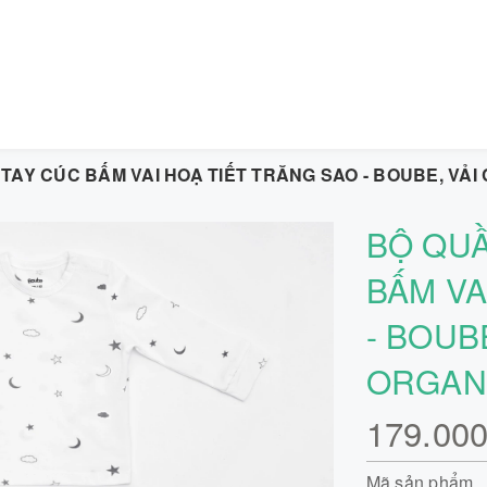
 TAY CÚC BẤM VAI HOẠ TIẾT TRĂNG SAO - BOUBE, VẢ
BỘ QUẦ
BẤM VA
- BOUB
ORGANI
179.00
Mã sản phẩm