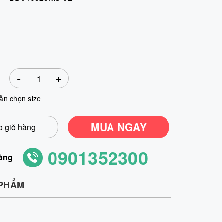
-
+
ẫn chọn size
MUA NGAY
 giỏ hàng
0901352300
àng
 PHẨM