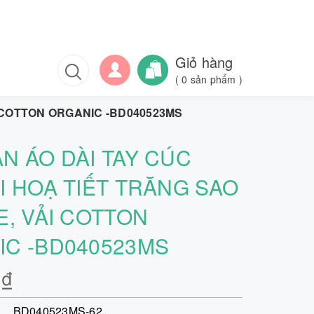
Giỏ hàng
(
0
sản phẩm )
I COTTON ORGANIC -BD040523MS
N ÁO DÀI TAY CÚC
I HOẠ TIẾT TRĂNG SAO
E, VẢI COTTON
C -BD040523MS
0₫
BD040523MS-62