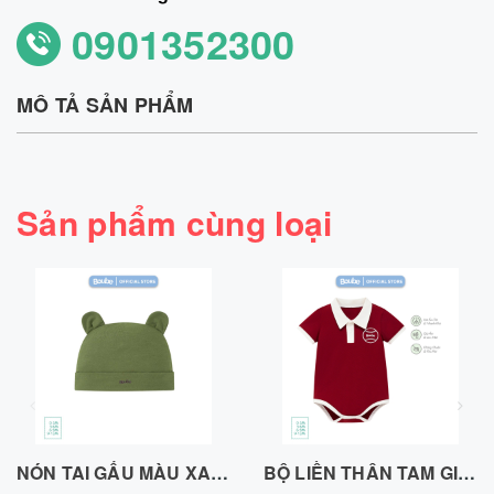
0901352300
MÔ TẢ SẢN PHẨM
Sản phẩm cùng loại
NÓN TAI GẤU MÀU XANH OLIVE, VẢI SỢI TRE BAMBOO -N010725OLIV
BỘ LIỀN THÂN TAM GIÁC, BODY CHIP POLO MÀU ĐỎ ĐÔ, VẢI SỢI TRE BAMBOO BL351125RED