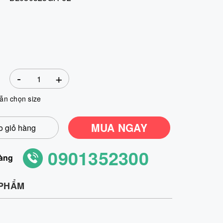
-
+
ẫn chọn size
MUA NGAY
 giỏ hàng
0901352300
àng
 PHẨM