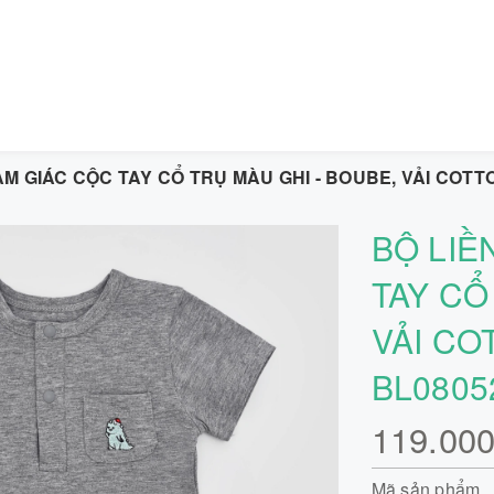
AM GIÁC CỘC TAY CỔ TRỤ MÀU GHI - BOUBE, VẢI COT
BỘ LIỀ
TAY CỔ
VẢI CO
BL080
119.00
Mã sản phẩm