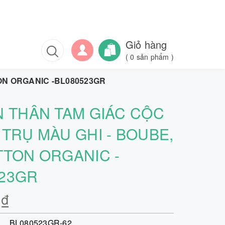
Giỏ hàng
(
0
sản phẩm )
TON ORGANIC -BL080523GR
N THÂN TAM GIÁC CỘC
 TRỤ MÀU GHI - BOUBE,
TTON ORGANIC -
523GR
0₫
BL080523GR-62