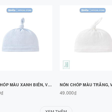
Chọn sản phẩm
Chọn sản phẩm
NÓN CHÓP MÀU XANH BIỂN, VẢI COTTON AIR N020726BLUE
0₫
49.000₫
XEM THÊM