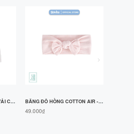
Mua hàng
NÓN CHÓP MÀU TRẮNG, VẢI COTTON AIR N020726WH
BĂNG ĐÔ HỒNG COTTON AIR - FREESIZE
49.000₫
49.000₫