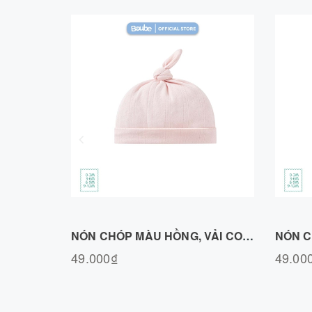
Chọn sản phẩm
NÓN CHÓP MÀU HỒNG, VẢI COTTON AIR N020726PN
49.000₫
49.00