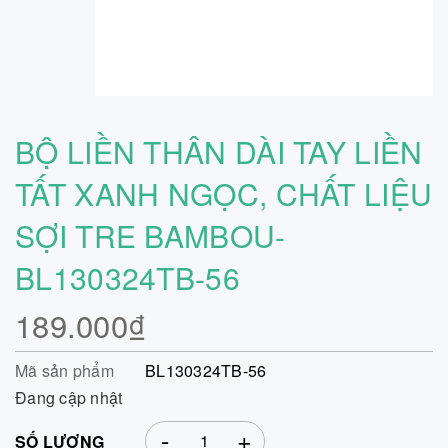
BỘ LIỀN THÂN DÀI TAY LIỀN
TẤT XANH NGỌC, CHẤT LIỆU
SỢI TRE BAMBOU-
BL130324TB-56
189.000₫
Mã sản phẩm
BL130324TB-56
Đang cập nhật
-
+
SỐ LƯỢNG