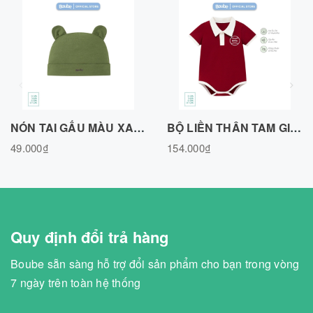
NÓN TAI GẤU MÀU XANH OLIVE, VẢI SỢI TRE BAMBOO -N010725OLIV
BỘ LIỀN THÂN TAM GIÁC, BODY CHIP POLO MÀU ĐỎ ĐÔ, VẢI SỢI TRE BAMBOO BL351125RED
49.000₫
154.000₫
Quy định đổi trả hàng
Boube sẵn sàng hỗ trợ đổi sản phẩm cho bạn trong vòng
7 ngày trên toàn hệ thống