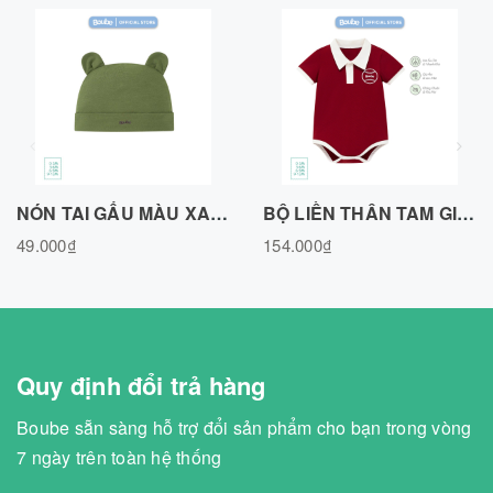
NÓN TAI GẤU MÀU XANH OLIVE, VẢI SỢI TRE BAMBOO -N010725OLIV
BỘ LIỀN THÂN TAM GIÁC, BODY CHIP POLO MÀU ĐỎ ĐÔ, VẢI SỢI TRE BAMBOO BL351125RED
49.000₫
154.000₫
Quy định đổi trả hàng
Boube sẵn sàng hỗ trợ đổi sản phẩm cho bạn trong vòng
7 ngày trên toàn hệ thống