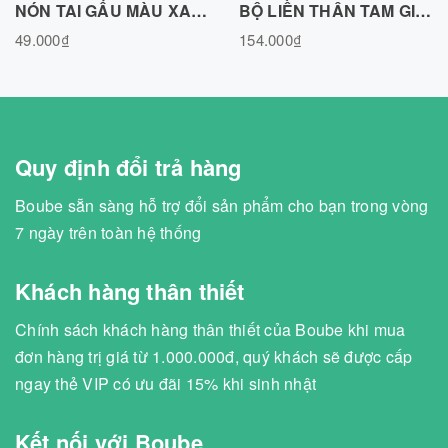
NÓN TAI GẤU MÀU XANH OLIVE, VẢI SỢI TRE BAMBOO -N010725OLIV
BỘ LIỀN THÂN TAM GIÁC, BODY CHIP POLO MÀU ĐỎ ĐÔ, VẢI SỢI TRE BAMBOO BL351125RED
49.000₫
154.000₫
Quy định đổi trả hàng
Boube sẵn sàng hỗ trợ đổi sản phẩm cho bạn trong vòng
7 ngày trên toàn hệ thống
Khách hàng thân thiết
Chính sách khách hàng thân thiết của Boube khi mua
đơn hàng trị giá từ 1.000.000đ, quý khách sẽ được cấp
ngay thẻ VIP có ưu đãi 15% khi sinh nhật
Kết nối với Boube