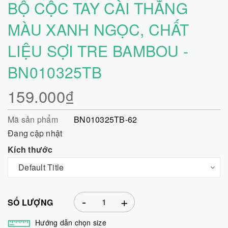
BỘ CỘC TAY CÀI THẲNG
MÀU XANH NGỌC, CHẤT
LIỆU SỢI TRE BAMBOU -
BN010325TB
159.000₫
Mã sản phẩm
BN010325TB-62
Đang cập nhật
Kích thước
-
+
SỐ LƯỢNG
Hướng dẫn chọn size