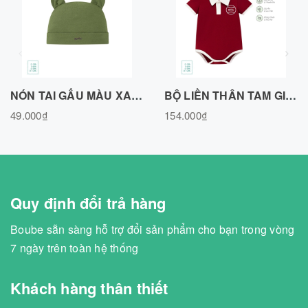
NÓN TAI GẤU MÀU XANH OLIVE, VẢI SỢI TRE BAMBOO -N010725OLIV
BỘ LIỀN THÂN TAM GIÁC, BODY CHIP POLO MÀU ĐỎ ĐÔ, VẢI SỢI TRE BAMBOO BL351125RED
49.000₫
154.000₫
Quy định đổi trả hàng
Boube sẵn sàng hỗ trợ đổi sản phẩm cho bạn trong vòng
7 ngày trên toàn hệ thống
Khách hàng thân thiết