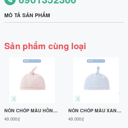
MÔ TẢ SẢN PHẨM
Sản phẩm cùng loại
NÓN CHÓP MÀU HỒNG, VẢI COTTON AIR N020726PN
NÓN CHÓP MÀU XANH BIỂN, VẢI COTTON AIR N020726BLUE
49.000₫
49.000₫